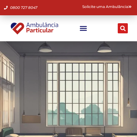
Solicite uma Ambulância
0800 727 8047
Ambulância Particular
Fale Conosco