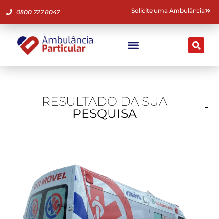
Solicite uma Ambulância
0800 727 8047
Ambulância Particular
Fale Conosco
RESULTADO DA SUA
PESQUISA