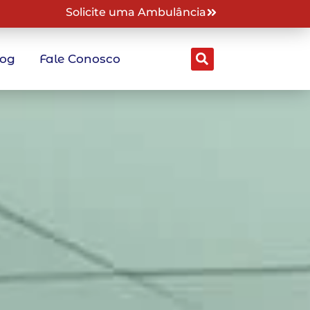
Solicite uma Ambulância
log
Fale Conosco