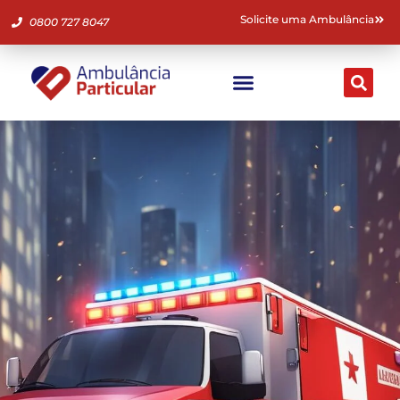
Solicite uma Ambulância
0800 727 8047
Ambulância Particular
Fale Conosco