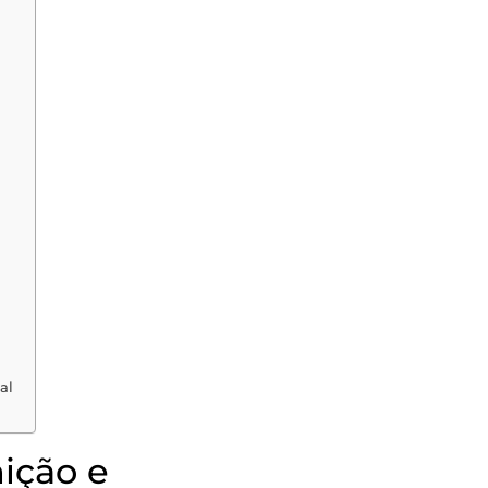
al
ição e